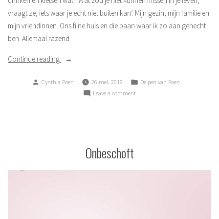
drinken en kletsen wat. ‘Wat zou je niet kunnen missen in je leven,
vraagt ze, iets waar je echt niet buiten kan’. Mijn gezin, mijn familie en
mijn vriendinnen. Ons fijne huis en die baan waar ik zo aan gehecht
ben. Allemaal razend
“Muziek”
Continue reading
Posted
Posted
Cynthia Poen
26 mei, 2019
De pen van Poen
by
in
on
Leave a comment
Muziek
Onbeschoft