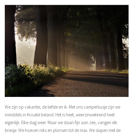
We zijn op vakantie, de liefste en ik. Met ons camperbusje zijn we
inmiddels in Kroatië beland. Het is heet, weerzinwekkend heet
eigenlijk. Elke dag weer. Maar we staan fijn aan zee, vangen elk
briesje. We hoeven niks en plonsen tot de max. We slapen met de