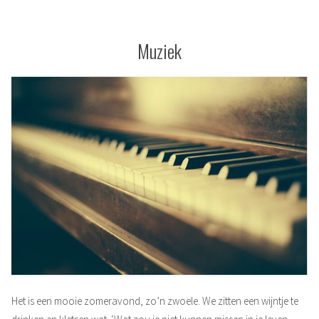
toch
ook
niet.
Muziek
Het is een mooie zomeravond, zo’n zwoele. We zitten een wijntje te