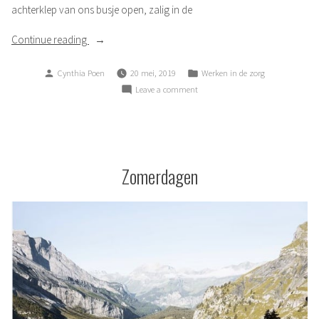
achterklep van ons busje open, zalig in de
“Carianne.”
Continue reading
Posted
Posted
Cynthia Poen
20 mei, 2019
Werken in de zorg
by
in
on
Leave a comment
Carianne.
Zomerdagen