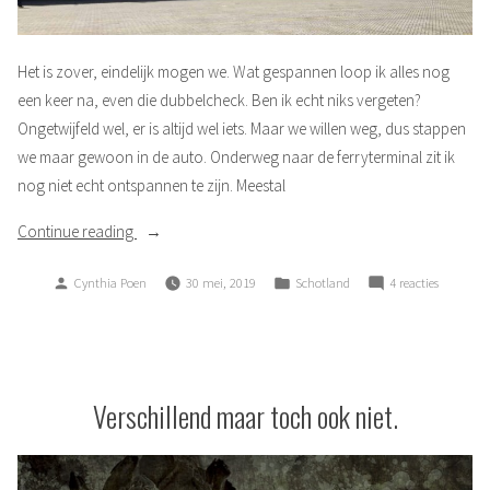
Het is zover, eindelijk mogen we. Wat gespannen loop ik alles nog
een keer na, even die dubbelcheck. Ben ik echt niks vergeten?
Ongetwijfeld wel, er is altijd wel iets. Maar we willen weg, dus stappen
we maar gewoon in de auto. Onderweg naar de ferryterminal zit ik
nog niet echt ontspannen te zijn. Meestal
“Een
Continue reading
Titanicje
Posted
Posted
op
Cynthia Poen
30 mei, 2019
Schotland
4 reacties
op
by
in
Een
de
Titanicje
boot.”
op
de
boot.
Verschillend maar toch ook niet.