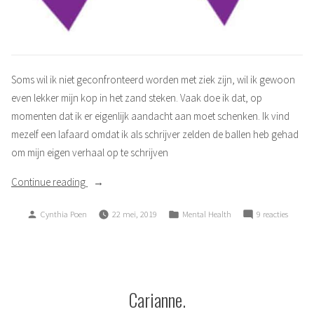
Soms wil ik niet geconfronteerd worden met ziek zijn, wil ik gewoon
even lekker mijn kop in het zand steken. Vaak doe ik dat, op
momenten dat ik er eigenlijk aandacht aan moet schenken. Ik vind
mezelf een lafaard omdat ik als schrijver zelden de ballen heb gehad
om mijn eigen verhaal op te schrijven
“Mijn
Continue reading
kop
Posted
Posted
op
Cynthia Poen
22 mei, 2019
Mental Health
9 reacties
in
by
in
Mijn
het
kop
zand”
in
het
zand
Carianne.