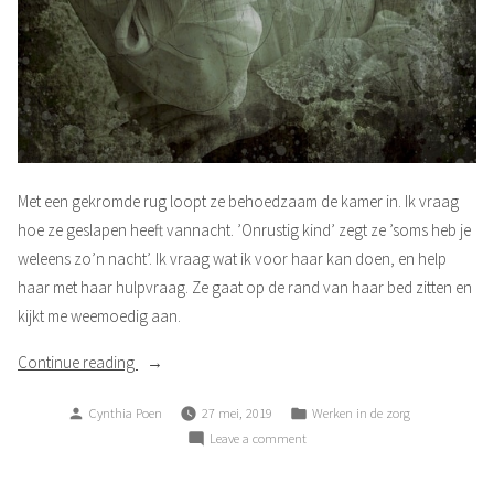
Met een gekromde rug loopt ze behoedzaam de kamer in. Ik vraag
hoe ze geslapen heeft vannacht. ’Onrustig kind’ zegt ze ’soms heb je
weleens zo’n nacht’. Ik vraag wat ik voor haar kan doen, en help
haar met haar hulpvraag. Ze gaat op de rand van haar bed zitten en
kijkt me weemoedig aan.
“Verschillend
Continue reading
maar
Posted
Posted
Cynthia Poen
27 mei, 2019
Werken in de zorg
toch
by
in
on
Leave a comment
ook
Verschillend
niet.”
maar