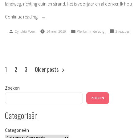
landweg, richting duin en strand. Het is voorjaar en al donker. Ik hou
“De
Continue reading
rattenvanger
Posted
Posted
op
Cynthia Poen
14 mei, 2019
Werken in de zorg
2 reacties
van
by
in
De
Hamelen”
ratte
van
Hame
Berichten
1
2
3
Older posts
paginering
Zoeken
ZOEKEN
Categorieën
Categorieën