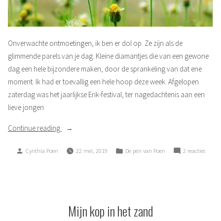
Onverwachte ontmoetingen, ik ben er dol op. Ze zijn als de
glimmende parels van je dag. Kleine diamantjes die van een gewone
dag een hele bijzondere maken, door de sprankeling van dat ene
moment. Ik had er toevallig een hele hoop deze week. Afgelopen
zaterdag was het jaarlijkse Erik-festival, ter nagedachtenis aan een
lieve jongen
“Onverwachte
Continue reading
ontmoetingen”
Posted
Posted
op
Cynthia Poen
22 mei, 2019
De pen van Poen
2 reacties
by
in
Onver
ontmo
Mijn kop in het zand