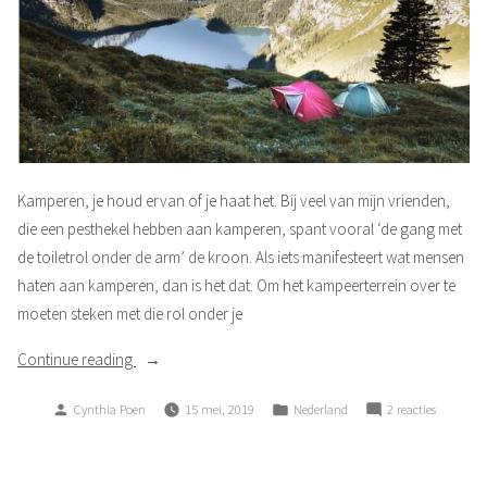
Kamperen, je houd ervan of je haat het. Bij veel van mijn vrienden,
die een pesthekel hebben aan kamperen, spant vooral ‘de gang met
de toiletrol onder de arm’ de kroon. Als iets manifesteert wat mensen
haten aan kamperen, dan is het dat. Om het kampeerterrein over te
moeten steken met die rol onder je
“Zomerdagen”
Continue reading
Posted
Posted
op
Cynthia Poen
15 mei, 2019
Nederland
2 reacties
by
in
Zomerda