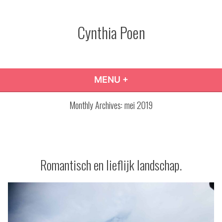
Skip
to
Cynthia Poen
content
MENU
+
EXPANDED
COLLAPSED
Monthly Archives:
mei 2019
Romantisch en lieflijk landschap.