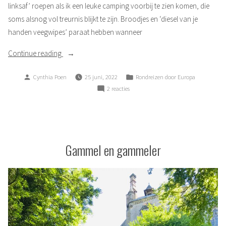
linksaf’ roepen als ik een leuke camping voorbij te zien komen, die
soms alsnog vol treurnis blijkt te zijn. Broodjes en ‘diesel van je
handen veegwipes’ paraat hebben wanneer
“Spierwit”
Continue reading
Posted
Posted
Cynthia Poen
25 juni, 2022
Rondreizen door Europa
by
in
op
2 reacties
Spierwit
Gammel en gammeler