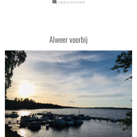
by
in
on
Leave a comment
Dwaze
hobby
Alweer voorbij