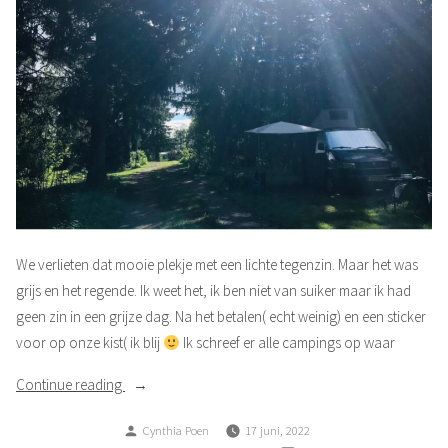
We verlieten dat mooie plekje met een lichte tegenzin. Maar het was
grijs en het regende. Ik weet het, ik ben niet van suiker maar ik had
geen zin in een grijze dag. Na het betalen( echt weinig) en een sticker
voor op onze kist( ik blij
Ik schreef er alle campings op waar
“Sneeuw
Continue reading
in
Posted
Cynthia Poen
17 juni, 2022
Juni”