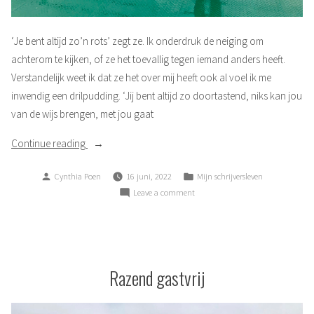
‘Je bent altijd zo’n rots’ zegt ze. Ik onderdruk de neiging om
achterom te kijken, of ze het toevallig tegen iemand anders heeft.
Verstandelijk weet ik dat ze het over mij heeft ook al voel ik me
inwendig een drilpudding. ‘Jij bent altijd zo doortastend, niks kan jou
van de wijs brengen, met jou gaat
“Ongenaakbaar”
Continue reading
Posted
Posted
Cynthia Poen
16 juni, 2022
Mijn schrijversleven
by
in
on
Leave a comment
Ongenaakbaar
Razend gastvrij