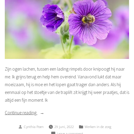
Zijn ogen lachen, tussen een lading rimpels door knipoogt hij naar
me. Ik grijns terug en help hem overeind. Vanavond lukt dat maar
moeizaam, hij is moe en het lopen gaat trager dan anders. Als hij
eenmaal op het stoeltje van de traplift zit krijgt hij weer praatjes, dat is
altijd een fijn moment. Ik
“Niet
Continue reading
eentje”
Posted
Posted
Cynthia Poen
29 juni, 2022
Werken in de zorg
by
in
on
Leave a comment