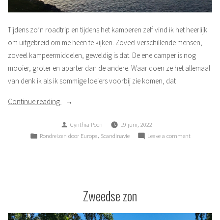
Tijdens zo’n roadtrip en tijdens het kamperen zelf vind ik het heerlijk
om uitgebreid om me heen te kijken. Zoveel verschillende mensen,
zoveel kampeermiddelen, geweldig is dat. De ene camper is nog
mooier, groter en aparter dan de andere. Waar doen ze het allemaal
van denk ik als ik sommige loeiers voorbij zie komen, dat
“Alweer
Continue reading
voorbij”
Posted
Cynthia Poen
19 juni, 2022
by
Posted
,
on
Rondreizen door Europa
Scandinavie
Leave a comment
in
Alweer
voorbij
Zweedse zon