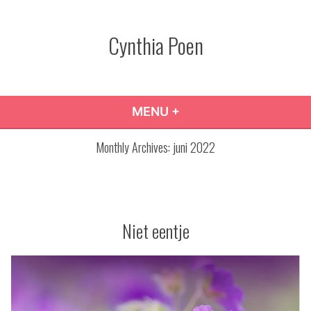
Skip
to
Cynthia Poen
content
MENU
+
EXPANDED
COLLAPSED
Monthly Archives:
juni 2022
Niet eentje