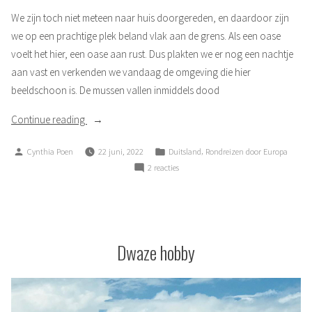
We zijn toch niet meteen naar huis doorgereden, en daardoor zijn
we op een prachtige plek beland vlak aan de grens. Als een oase
voelt het hier, een oase aan rust. Dus plakten we er nog een nachtje
aan vast en verkenden we vandaag de omgeving die hier
beeldschoon is. De mussen vallen inmiddels dood
“Gammel
Continue reading
en
Posted
Posted
,
Cynthia Poen
22 juni, 2022
Duitsland
Rondreizen door Europa
gammeler”
by
in
op
2 reacties
Gammel
en
gammeler
Dwaze hobby