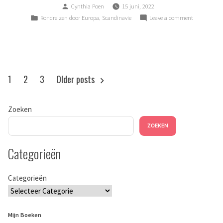
Posted
Cynthia Poen
15 juni, 2022
by
Posted
,
on
Rondreizen door Europa
Scandinavie
Leave a comment
in
Razend
gastvrij
Berichten
1
2
3
Older posts
paginering
Zoeken
ZOEKEN
Categorieën
Categorieën
Mijn Boeken