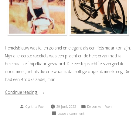
Hemelsblauw was ie, en zo snel en elegant als een fiets maar kon zijn.
Mijn allereerste racefiets was een pracht en de helft ervan had ik
helemaal zelf bij elkaar gespaard. Die eerste prachtfiets vergeet ik
nooit meer, net als die ene waar ik dat rottige ongeluk mee kreeg. Die
had een Brooks zadel, man
“Mijn
Continue reading
dierbare
Posted
Posted
Cynthia Poen
29 juni, 2022
De pen van Poen
fiets”
by
in
on
Leave a comment
Mijn
dierbare
fiets