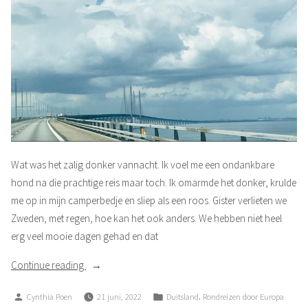
Wat was het zalig donker vannacht. Ik voel me een ondankbare
hond na die prachtige reis maar toch. Ik omarmde het donker, krulde
me op in mijn camperbedje en sliep als een roos. Gister verlieten we
Zweden, met regen, hoe kan het ook anders. We hebben niet heel
erg veel mooie dagen gehad en dat
“Dwaze
Continue reading
hobby”
Posted
Posted
,
Cynthia Poen
21 juni, 2022
Duitsland
Rondreizen door Europa